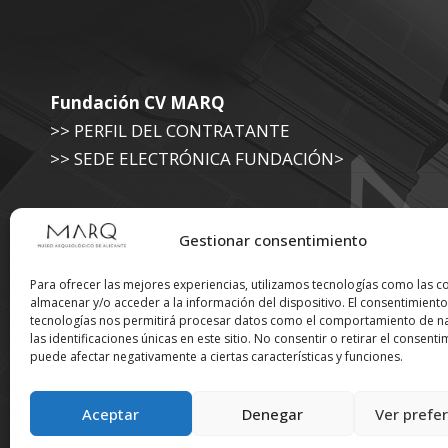
Fundación CV MARQ
>> PERFIL DEL CONTRATANTE
>> SEDE ELECTRÓNICA FUNDACIÓN>
Museo Arqueológico (Diputación de Alicante)
Gestionar consentimiento
>> SEDE ELECTRÓNICA DIPUTACIÓN
Para ofrecer las mejores experiencias, utilizamos tecnologías como las c
almacenar y/o acceder a la información del dispositivo. El consentimiento
tecnologías nos permitirá procesar datos como el comportamiento de n
Suscríbete a nuestra
las identificaciones únicas en este sitio. No consentir o retirar el consenti
puede afectar negativamente a ciertas características y funciones.
Newsletter
Aceptar
Denegar
Ver prefe