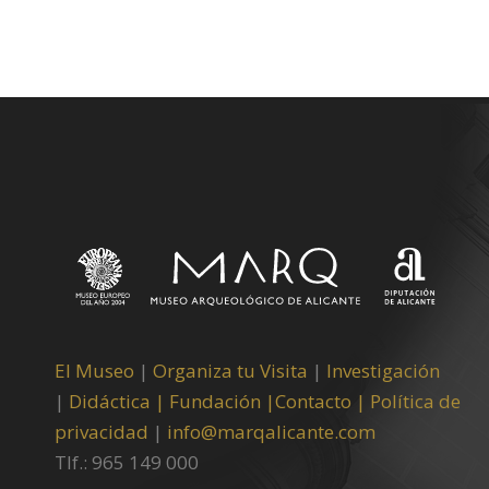
El Museo
|
Organiza tu Visita
|
Investigación
|
Didáctica |
Fundación |
Contacto |
Política de
privacidad
|
info@marqalicante.com
Tlf.: 965 149 000