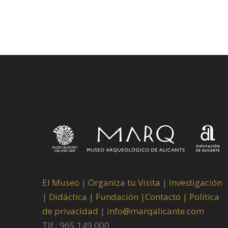
El Museo
|
Organiza tu Visita
|
Investigación
|
Didáctica |
Fundación |
Contacto |
Política
de privacidad
|
info@marqalicante.com
Tlf.: 965 149 000