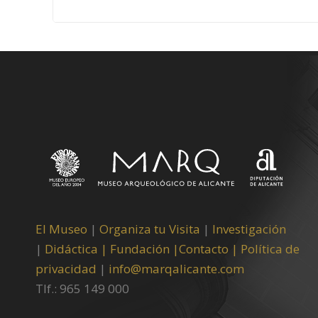
El Museo
|
Organiza tu Visita
|
Investigación
|
Didáctica |
Fundación |
Contacto |
Política de
privacidad
|
info@marqalicante.com
Tlf.: 965 149 000