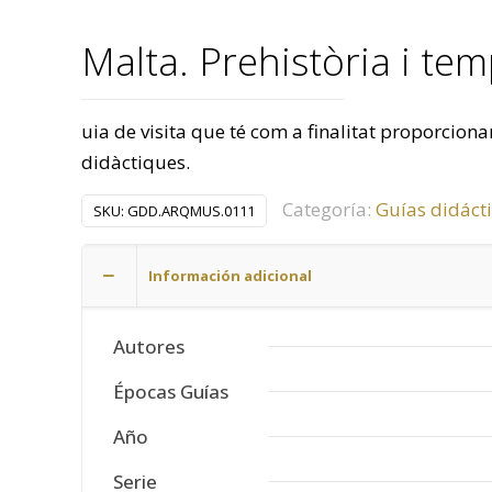
Malta. Prehistòria i tem
uia de visita que té com a finalitat proporcio
didàctiques.
Categoría:
Guías didáct
SKU:
GDD.ARQMUS.0111
Información adicional
Autores
Épocas Guías
Año
Serie