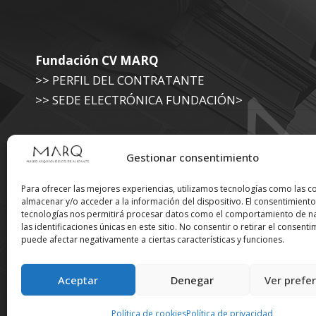
Fundación CV MARQ
>> PERFIL DEL CONTRATANTE
>> SEDE ELECTRÓNICA FUNDACIÓN>
Museo Arqueológico (Diputación de Alicante)
Gestionar consentimiento
>> SEDE ELECTRÓNICA DIPUTACIÓN
Para ofrecer las mejores experiencias, utilizamos tecnologías como las c
almacenar y/o acceder a la información del dispositivo. El consentimiento
tecnologías nos permitirá procesar datos como el comportamiento de n
Suscríbete a nuestra
las identificaciones únicas en este sitio. No consentir o retirar el consenti
puede afectar negativamente a ciertas características y funciones.
Newsletter
Aceptar
Denegar
Ver prefe
Política de cookies
Política de privacidad