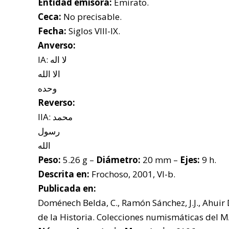
Entidad emisora:
Emirato.
Ceca:
No precisable.
Fecha:
Siglos VIII-IX.
Anverso:
IA: لا اله
الا الله
وحده
Reverso:
IIA: محمد
رسول
الله
Peso:
5.26 g –
Diámetro:
20 mm –
Ejes:
9 h.
Descrita en:
Frochoso, 2001, VI-b.
Publicada en:
Doménech Belda, C., Ramón Sánchez, J.J., Ahuir 
de la Historia. Colecciones numismáticas del MA