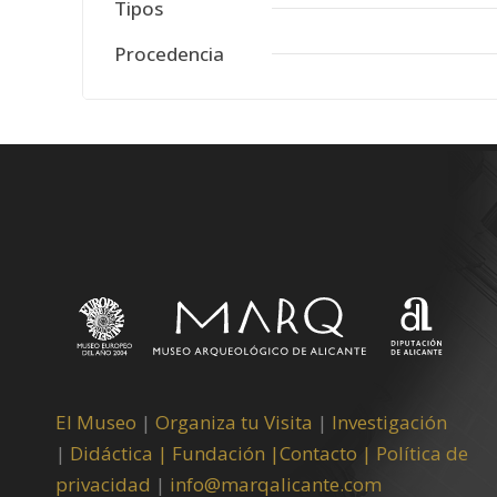
Tipos
Procedencia
El Museo
|
Organiza tu Visita
|
Investigación
|
Didáctica |
Fundación |
Contacto |
Política de
privacidad
|
info@marqalicante.com