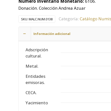
Número Inventario Monetario:
6106.
Donación. Colección Andrea Azuar
Categoría:
Catálogo Numi
SKU:
MALC.NUM.0138
Información adicional
Adscripción
cultural.
Metal.
Entidades
emisoras.
CECA.
Yacimiento