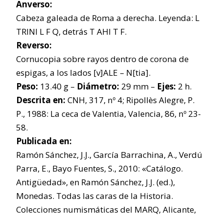
Anverso:
Cabeza galeada de Roma a derecha. Leyenda: L
TRINI L F Q, detrás T AHI T F.
Reverso:
Cornucopia sobre rayos dentro de corona de
espigas, a los lados [v]ALE – N[tia].
Peso:
13.40 g –
Diámetro:
29 mm –
Ejes:
2 h.
Descrita en:
CNH, 317, nº 4; Ripollès Alegre, P.
P., 1988: La ceca de Valentia, Valencia, 86, nº 23-
58.
Publicada en:
Ramón Sánchez, J.J., García Barrachina, A., Verdú
Parra, E., Bayo Fuentes, S., 2010: «Catálogo.
Antigüedad», en Ramón Sánchez, J.J. (ed.),
Monedas. Todas las caras de la Historia.
Colecciones numismáticas del MARQ, Alicante,