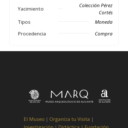
Colección Pérez
Yacimiento
Cortés
Tipos
Moneda
Procedencia
Compra
El Museo
|
Organiza tu Visita
|
Investigación
|
Didáctica |
Fundación