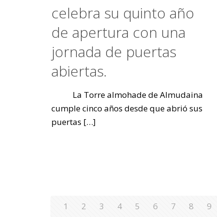
celebra su quinto año
de apertura con una
jornada de puertas
abiertas.
La Torre almohade de Almudaina
cumple cinco años desde que abrió sus
puertas
[…]
1
2
3
4
5
6
7
8
9