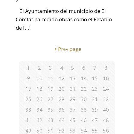
El Ayuntamiento del municipio de El
Comtat ha cedido obras como el Retablo
de
[…]
Prev page
1
2
3
4
5
6
7
8
9
10
11
12
13
14
15
16
17
18
19
20
21
22
23
24
25
26
27
28
29
30
31
32
33
34
35
36
37
38
39
40
41
42
43
44
45
46
47
48
49
50
51
52
53
54
55
56