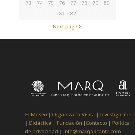
73
74
75
76
77
78
79
80
81
82
Next page
El Museo
|
Organiza tu Visita
|
Investigación
|
Didáctica |
Fundación |
Contacto |
Política
de privacidad
|
info@marqalicante.com