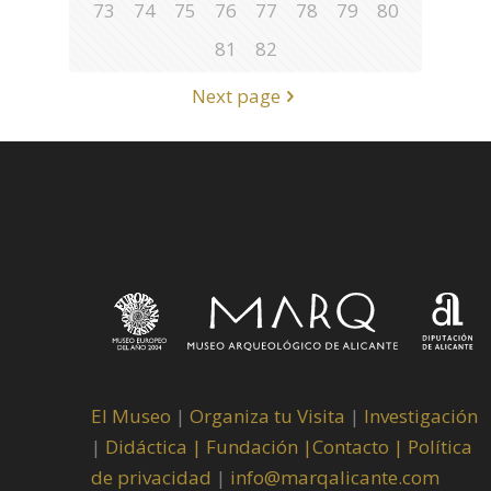
73
74
75
76
77
78
79
80
81
82
Next page
El Museo
|
Organiza tu Visita
|
Investigación
|
Didáctica |
Fundación |
Contacto |
Política
de privacidad
|
info@marqalicante.com