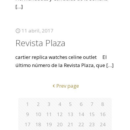
[…]
11 abril, 2017
Revista Plaza
cartier replica watches celine outlet El
último número de la Revista Plaza, que
[…]
Prev page
1
2
3
4
5
6
7
8
9
10
11
12
13
14
15
16
17
18
19
20
21
22
23
24