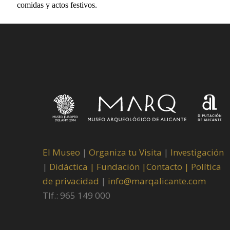
comidas y actos festivos.
El Museo
|
Organiza tu Visita
|
Investigación
|
Didáctica |
Fundación |
Contacto |
Política
de privacidad
|
info@marqalicante.com
Tlf.: 965 149 000