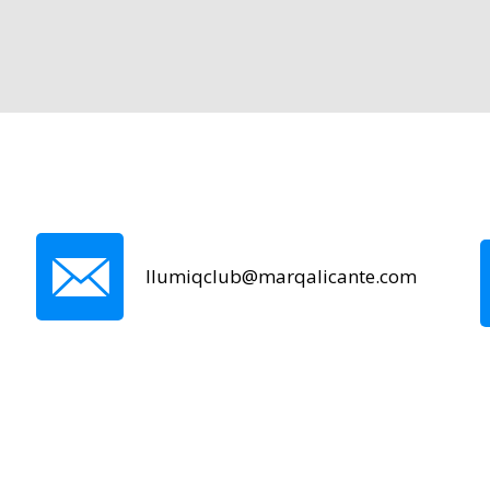
llumiqclub@marqalicante.com