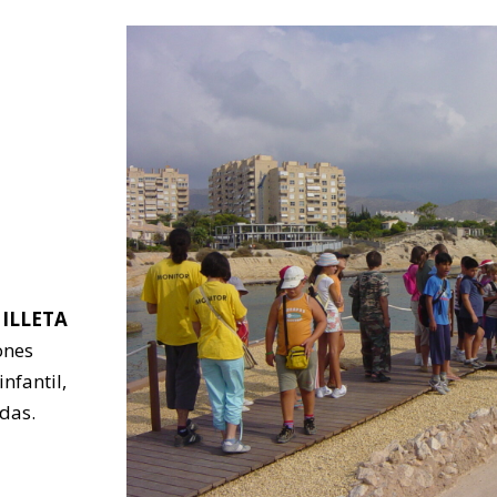
 ILLETA
ones
infantil,
adas.