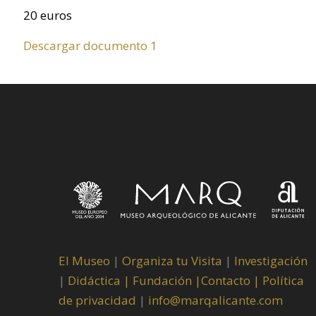
20 euros
Descargar documento 1
El Museo
|
Organiza tu Visita
|
Investigación
|
Didáctica |
Fundación |
Contacto |
Política
de privacidad
|
info@marqalicante.com