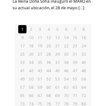
La Reina Doña Sofía inauguró el MARQ en
su actual ubicación, el 28 de mayo
[…]
1
2
3
4
5
6
7
8
9
10
11
12
13
14
15
16
17
18
19
20
21
22
23
24
25
26
27
28
29
30
31
32
33
34
35
36
37
38
39
40
41
42
43
44
45
46
47
48
49
50
51
52
53
54
55
56
57
58
59
60
61
62
63
64
65
66
67
68
69
70
71
72
73
74
75
76
77
78
79
80