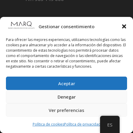
Gestionar consentimiento
Fundación CV MARQ
Para ofrecer las mejores experiencias, utilizamos tecnologías como las
>> PERFIL DEL CONTRATANTE
cookies para almacenar y/o acceder a la información del dispositivo. El
consentimiento de estas tecnologías nos permitirá procesar datos
>> SEDE ELECTRÓNICA FUNDACIÓN>
como el comportamiento de navegación o las identificaciones únicas
en este sitio. No consentir o retirar el consentimiento, puede afectar
negativamente a ciertas características y funciones.
Museo Arqueológico (Diputación de
Alicante)
Aceptar
>> SEDE ELECTRÓNICA DIPUTACIÓN
Denegar
Ver preferencias
Suscríbete a
Política de cookies
Política de privacidad
ES
nuestra
Newsletter