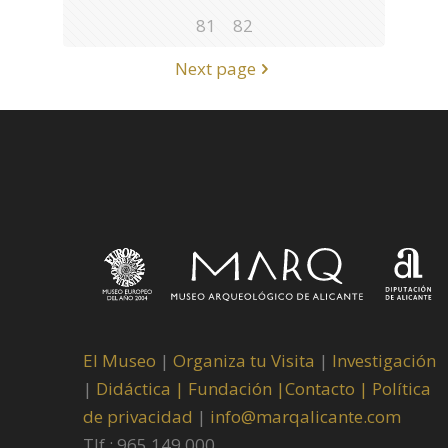
81
82
Next page
El Museo
|
Organiza tu Visita
|
Investigación
|
Didáctica |
Fundación |
Contacto |
Política
de privacidad
|
info@marqalicante.com
Tlf.: 965 149 000