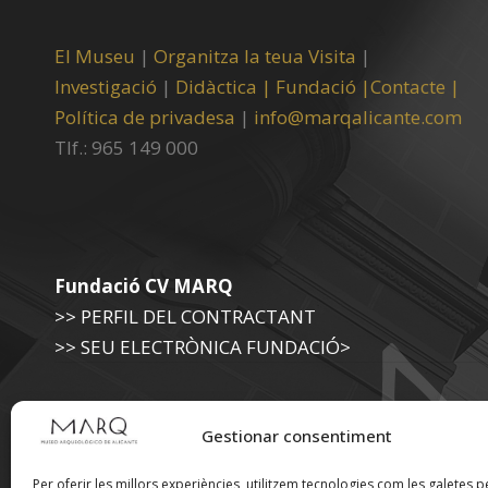
El Museu
|
Organitza la teua Visita
|
Investigació
|
Didàctica |
Fundació |
Contacte |
Política de privadesa
|
info@marqalicante.com
Tlf.: 965 149 000
Fundació CV MARQ
>> PERFIL DEL CONTRACTANT
>> SEU ELECTRÒNICA FUNDACIÓ>
Museu Arqueològic (Diputació d'Alacant)
Gestionar consentiment
>> SEU ELECTRÒNICA DIPUTACIÓ
Per oferir les millors experiències, utilitzem tecnologies com les galetes p