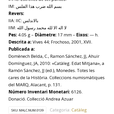
IM: بسم الله ضرب هذا الفلس
Revers:
IIA: IIC: بالاندلس
IIM: لا اله الا لله محمد رسول الله
Pes:
4.05 g –
Diàmetre:
17 mm –
Eixos:
— h.
Descrita a:
Vives 44; Frochoso, 2001, XVII.
Publicada a:
Domènech Belda, C., Ramon Sánchez, JJ, Ahuir
Domínguez, JA, 2010: «Catàleg. Edat Mitjana», a
Ramón Sánchez, JJ (ed.), Monedes. Totes les
cares de la Història. Col·leccions numismàtiques
del MARQ, Alacant, p. 131.
Número Inventari Monetari:
6126.
Donació. Col·lecció Andrea Azuar
Categoria:
Catàleg
SKU:
MALC.NUM.0139