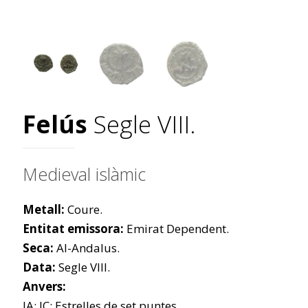
Felús
Segle VIII.
Medieval islàmic
Metall:
Coure.
Entitat emissora:
Emirat Dependent.
Seca:
Al-Andalus.
Data:
Segle VIII.
Anvers:
IA: IC: Estrelles de set puntes.