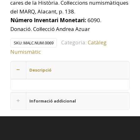
cares de la Història. Col·leccions numismàtiques
del MARQ, Alacant, p. 138.
Número Inventari Monetari:
6090.
Donació. Col·lecció Andrea Azuar
Categoria:
Catàleg
SKU:
MALC.NUM.0069
Numismàtic
Descripció
Informació addicional