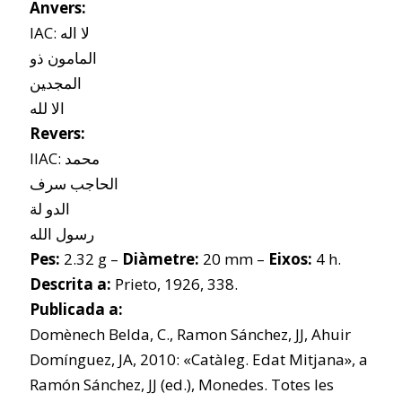
Anvers:
IAC: لا اله
المامون ذو
المجدﻴﻦ
الا لله
Revers:
IIAC: محمد
الحاجب سرف
الدو لة
رسول الله
Pes:
2.32 g –
Diàmetre:
20 mm –
Eixos:
4 h.
Descrita a:
Prieto, 1926, 338.
Publicada a:
Domènech Belda, C., Ramon Sánchez, JJ, Ahuir
Domínguez, JA, 2010: «Catàleg. Edat Mitjana», a
Ramón Sánchez, JJ (ed.), Monedes. Totes les