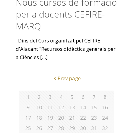
Nous cursos de formació
per a docents CEFIRE-
MARQ
Dins del Curs organitzat pel CEFIRE
d'Alacant "Recursos didàctics generals per
a Ciències
[…]
Prev page
1
2
3
4
5
6
7
8
9
10
11
12
13
14
15
16
17
18
19
20
21
22
23
24
25
26
27
28
29
30
31
32