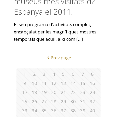
museus més visitats d?
Espanya el 2011.
El seu programa d'activitats complet,
encapçalat per les magnífiques mostres
temporals que acull, així com
[…]
Prev page
1
2
3
4
5
6
7
8
9
10
11
12
13
14
15
16
17
18
19
20
21
22
23
24
25
26
27
28
29
30
31
32
33
34
35
36
37
38
39
40