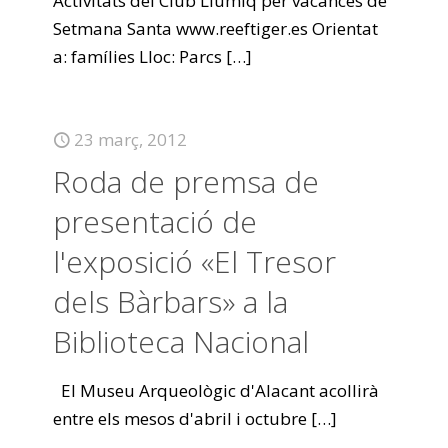
Activitats del Club Llumiq per vacances de
Setmana Santa www.reeftiger.es Orientat
a: famílies Lloc: Parcs
[…]
23 març, 2012
Roda de premsa de
presentació de
l'exposició «El Tresor
dels Bàrbars» a la
Biblioteca Nacional
El Museu Arqueològic d'Alacant acollirà
entre els mesos d'abril i octubre
[…]