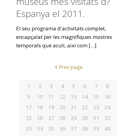
museus més visitats d?
Espanya el 2011.
El seu programa d'activitats complet,
encapçalat per les magnífiques mostres
temporals que acull, així com
[…]
Prev page
1
2
3
4
5
6
7
8
9
10
11
12
13
14
15
16
17
18
19
20
21
22
23
24
25
26
27
28
29
30
31
32
33
34
35
36
37
38
39
40