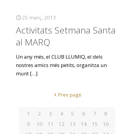
25 març, 2013
Activitats Setmana Santa
al MARQ
Un any més, el CLUB LLUMIQ, el dels
nostres amics més petits, organitza un
munt
[…]
Prev page
1
2
3
4
5
6
7
8
9
10
11
12
13
14
15
16