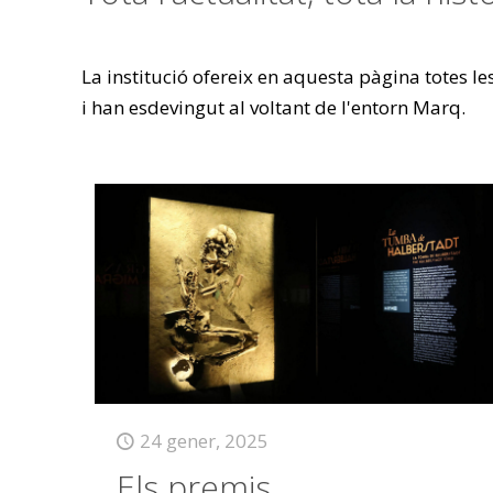
La institució ofereix en aquesta pàgina totes l
i han esdevingut al voltant de l'entorn Marq.
24 gener, 2025
Els premis