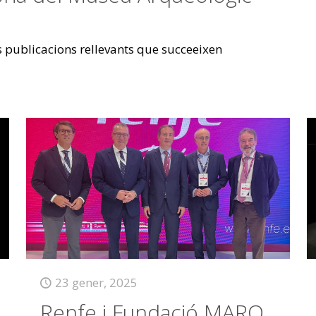
es publicacions rellevants que succeeixen
23 gener, 2025
Renfe i Fundació MARQ