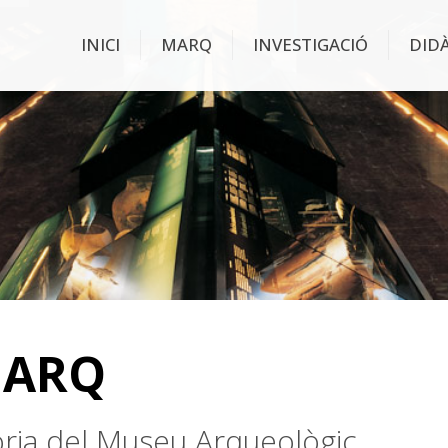
INICI
MARQ
INVESTIGACIÓ
DID
MARQ
stòria del Museu Arqueològic