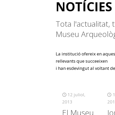
NOTÍCIES
Tota l'actualitat, 
Museu Arqueològ
La institució ofereix en aque
rellevants que succeeixen
i han esdevingut al voltant d
12 juliol,
1
2013
201
El Museu
Jo