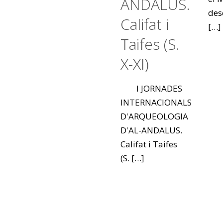
ANDALUS.
des
Califat i
[…]
Taifes (S.
X-XI)
I JORNADES
INTERNACIONALS
D'ARQUEOLOGIA
D'AL-ANDALUS.
Califat i Taifes
(S.
[…]