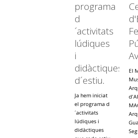
programa
C
d
d'
´activitats
Fe
lúdiques
Pú
i
A
didàctiques
El 
d´estiu.
Mu
Arq
Ja hem iniciat
d'Al
el programa d
MA
´activitats
Arq
lúdiques i
Gua
didàctiques
Seg