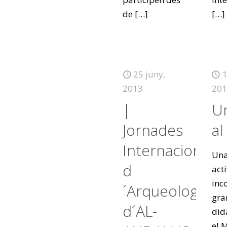
de
[…]
[…]
25 juny,
1
2013
201
|
Un
Jornades
a
Internacionals
Una
d
acti
inc
´Arqueologia
gra
d´AL-
did
el 