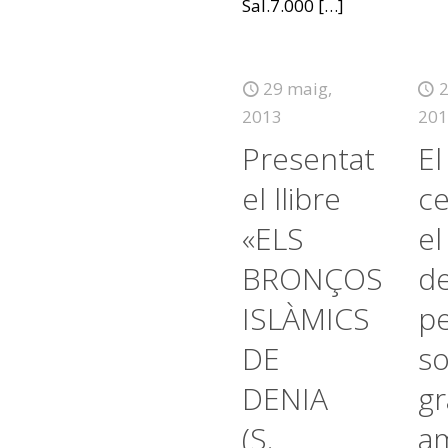
Sal.7.000
[…]
29 maig,
2
2013
201
Presentat
E
el llibre
ce
«ELS
el
BRONÇOS
de
ISLÀMICS
p
DE
s
DENIA
gr
(S.
a