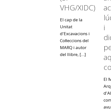
VHG/XIDC)»
ac
lú
El cap de la
i
Unitat
d'Excavacions i
di
Col·leccions del
pe
MARQ i autor
del llibre,
[…]
a
co
El 
Arq
d'A
co
avu