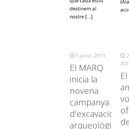
que cada estiu
(Ala
destinem al
aco
nostre
[…]
1 juliol, 2013
2
201
El MARQ
E
inicia la
am
novena
vo
campanya
of
d'excavacions
d
arqueològique