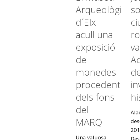
Arqueològic
s
d´Elx
ci
acull una
r
exposició
va
de
Ac
monedes
de
procedents
in
dels fons
hi
del
Alac
MARQ
des
201
Una valuosa
Des