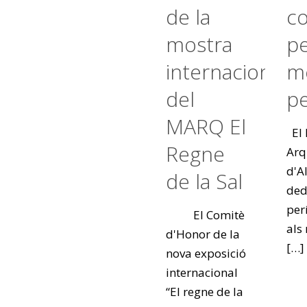
de la
c
mostra
pe
internacional
m
del
pe
MARQ El
El
Regne
Arq
d'A
de la Sal
ded
per
El Comitè
als
d'Honor de la
[…]
nova exposició
internacional
“El regne de la