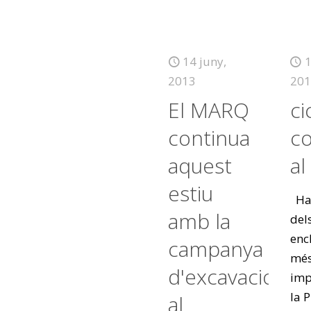
14 juny,
1
2013
201
El MARQ
ci
continua
co
aquest
a
estiu
Hal
amb la
del
enc
campanya
mé
d'excavacions
imp
la P
al