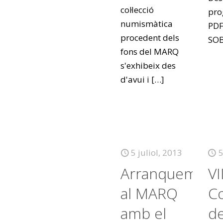
col·lecció
pro
numismàtica
PDF
procedent dels
SO
fons del MARQ
s'exhibeix des
d'avui i
[…]
5 juliol, 2013
5
Arranquem
VI
al MARQ
Co
amb el
de