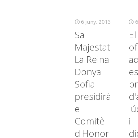
6 juny, 2013
6
Sa
E
Majestat
of
La Reina
a
Donya
es
Sofia
p
presidirà
d'
el
lú
Comitè
i
d'Honor
di