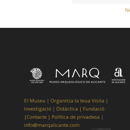
N
El Museu
|
Organitza la teua Visita
|
Investigació
|
Didàctica |
Fundació
|
Contacte |
Política de privadesa
|
info@marqalicante.com