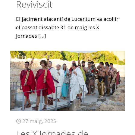
Reviviscit
El jaciment alacantí de Lucentum va acollir
el passat dissabte 31 de maig les X
Jornades
[…]
27 maig, 2025
Les X Jornades de