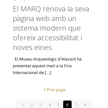
El MARQ renova la seva
pàgina web amb un
sistema modern que
ofereix accessibilitat i
noves eines
El Museu Arqueològic d'Alacant ha
presentat aquest matí a la Fira
Internacional de
[…]
Prev page
1
2
3
4
5
6
7
8