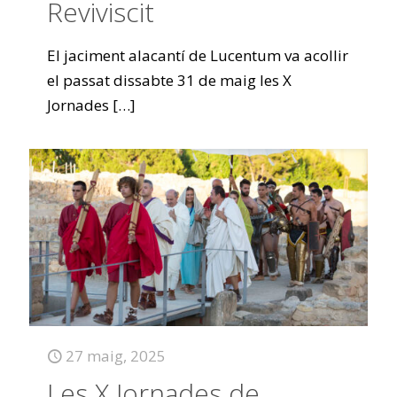
Reviviscit
El jaciment alacantí de Lucentum va acollir
el passat dissabte 31 de maig les X
Jornades
[…]
27 maig, 2025
Les X Jornades de