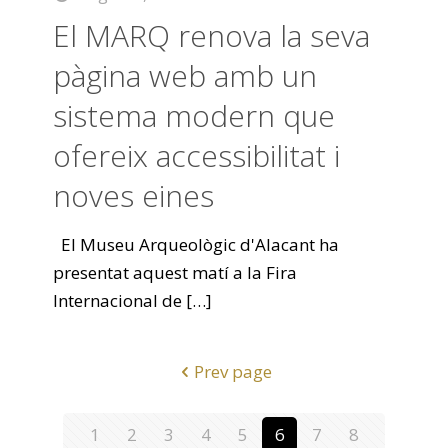
El MARQ renova la seva
pàgina web amb un
sistema modern que
ofereix accessibilitat i
noves eines
El Museu Arqueològic d'Alacant ha
presentat aquest matí a la Fira
Internacional de
[…]
Prev page
1
2
3
4
5
6
7
8