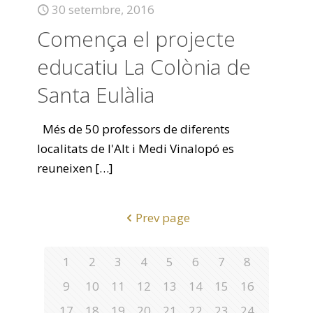
30 setembre, 2016
Comença el projecte
educatiu La Colònia de
Santa Eulàlia
Més de 50 professors de diferents
localitats de l'Alt i Medi Vinalopó es
reuneixen
[…]
Prev page
1
2
3
4
5
6
7
8
9
10
11
12
13
14
15
16
17
18
19
20
21
22
23
24