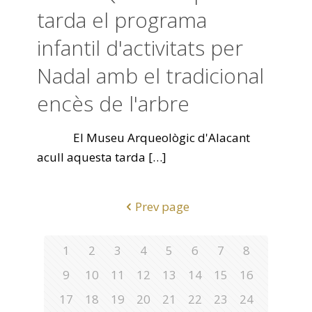
tarda el programa
infantil d'activitats per
Nadal amb el tradicional
encès de l'arbre
El Museu Arqueològic d'Alacant
acull aquesta tarda
[…]
Prev page
1
2
3
4
5
6
7
8
9
10
11
12
13
14
15
16
17
18
19
20
21
22
23
24