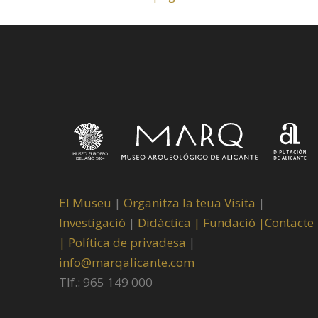
El Museu
|
Organitza la teua Visita
|
Investigació
|
Didàctica |
Fundació |
Contacte
|
Política de privadesa
|
info@marqalicante.com
Tlf.: 965 149 000