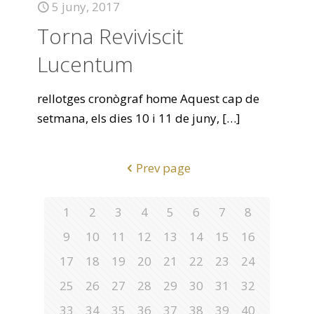
5 juny, 2017
Torna Reviviscit
Lucentum
rellotges cronògraf home Aquest cap de
setmana, els dies 10 i 11 de juny,
[…]
Prev page
1
2
3
4
5
6
7
8
9
10
11
12
13
14
15
16
17
18
19
20
21
22
23
24
25
26
27
28
29
30
31
32
33
34
35
36
37
38
39
40