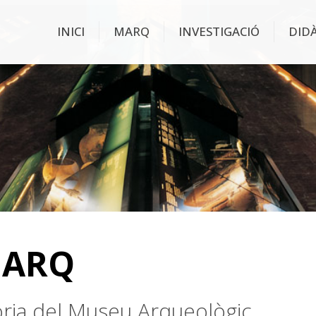
INICI
MARQ
INVESTIGACIÓ
DID
MARQ
stòria del Museu Arqueològic