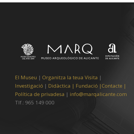
El Museu
|
Organitza la teua Visita
|
Investigació
|
Didàctica |
Fundació |
Contacte |
Política de privadesa
|
info@marqalicante.com
Tlf.: 965 149 000