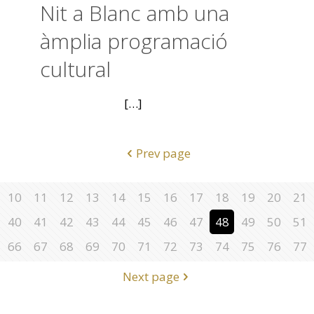
Nit a Blanc amb una
àmplia programació
cultural
[…]
Prev page
10
11
12
13
14
15
16
17
18
19
20
21
40
41
42
43
44
45
46
47
48
49
50
51
66
67
68
69
70
71
72
73
74
75
76
77
Next page