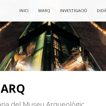
INICI
MARQ
INVESTIGACIÓ
DID
MARQ
stòria del Museu Arqueològic