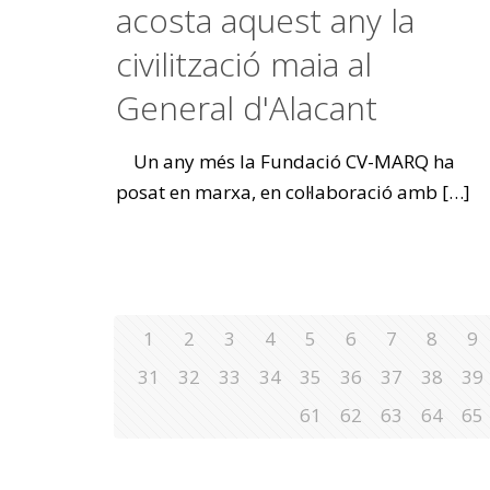
acosta aquest any la
civilització maia al
General d'Alacant
Un any més la Fundació CV-MARQ ha
posat en marxa, en col·laboració amb
[…]
1
2
3
4
5
6
7
8
9
31
32
33
34
35
36
37
38
39
61
62
63
64
65