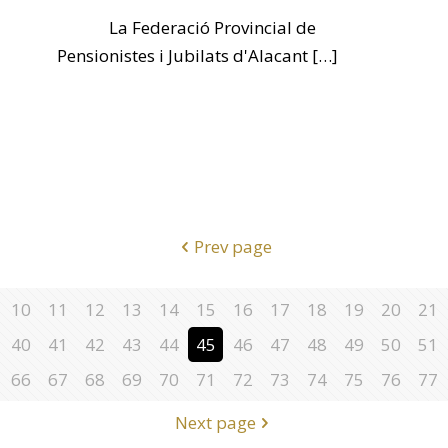
La Federació Provincial de
Pensionistes i Jubilats d'Alacant
[…]
Prev page
10
11
12
13
14
15
16
17
18
19
20
21
40
41
42
43
44
45
46
47
48
49
50
51
66
67
68
69
70
71
72
73
74
75
76
77
Next page