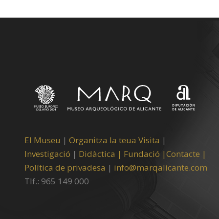
El Museu
|
Organitza la teua Visita
|
Investigació
|
Didàctica |
Fundació |
Contacte |
Política de privadesa
|
info@marqalicante.com
Tlf.: 965 149 000