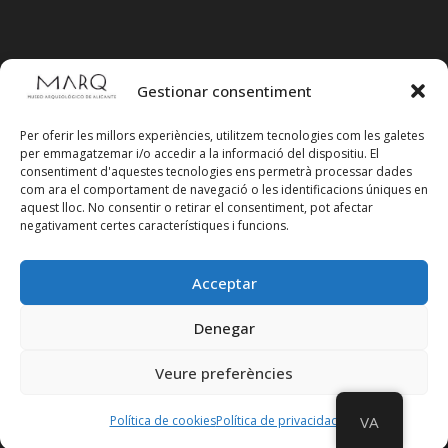
Gestionar consentiment
Per oferir les millors experiències, utilitzem tecnologies com les galetes
per emmagatzemar i/o accedir a la informació del dispositiu. El
consentiment d'aquestes tecnologies ens permetrà processar dades
com ara el comportament de navegació o les identificacions úniques en
aquest lloc. No consentir o retirar el consentiment, pot afectar
negativament certes característiques i funcions.
Acceptar
Segueix-nos en xarxes socials
Denegar
Veure preferències
Política de cookies
Política de privacidad
VA