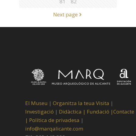
81
82
Next page
El Museu
|
Organitza la teua Visita
|
Investigació
|
Didàctica |
Fundació |
Contacte
|
Política de privadesa
|
info@marqalicante.com