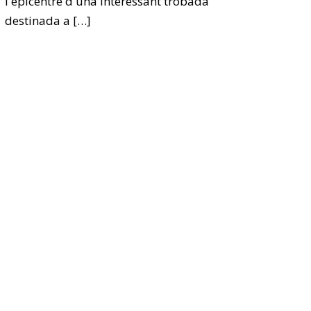
l'epicentre d'una interessant trobada
destinada a
[…]