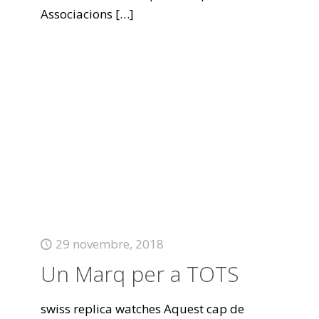
Associacions
[…]
29 novembre, 2018
Un Marq per a TOTS
swiss replica watches Aquest cap de