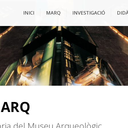
INICI
MARQ
INVESTIGACIÓ
DID
MARQ
stòria del Museu Arqueològic