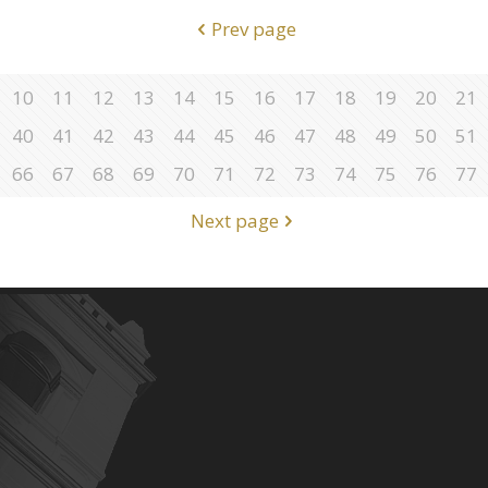
Prev page
10
11
12
13
14
15
16
17
18
19
20
21
40
41
42
43
44
45
46
47
48
49
50
51
66
67
68
69
70
71
72
73
74
75
76
77
Next page