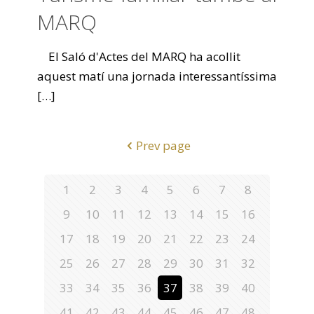
MARQ
El Saló d'Actes del MARQ ha acollit
aquest matí una jornada interessantíssima
[…]
Prev page
1
2
3
4
5
6
7
8
9
10
11
12
13
14
15
16
17
18
19
20
21
22
23
24
25
26
27
28
29
30
31
32
33
34
35
36
37
38
39
40
41
42
43
44
45
46
47
48