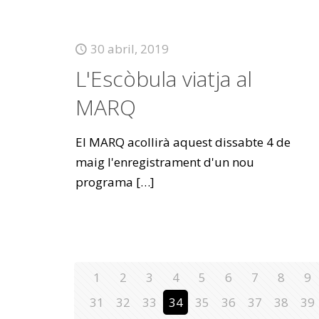
30 abril, 2019
L'Escòbula viatja al
MARQ
El MARQ acollirà aquest dissabte 4 de
maig l'enregistrament d'un nou
programa
[…]
1
2
3
4
5
6
7
8
9
31
32
33
34
35
36
37
38
39