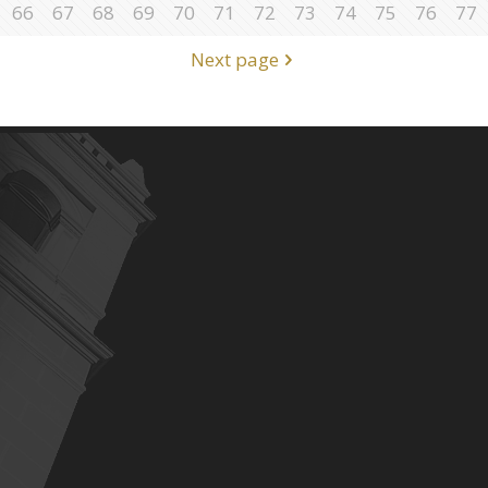
66
67
68
69
70
71
72
73
74
75
76
77
Next page