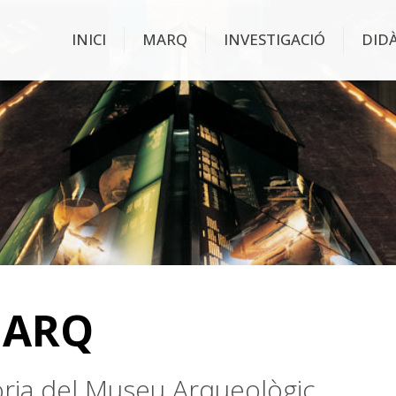
INICI
MARQ
INVESTIGACIÓ
DID
MARQ
stòria del Museu Arqueològic