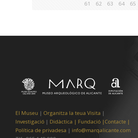
61
62
63
64
65
El Museu
|
Organitza la teua Visita
|
Investigació
|
Didàctica |
Fundació |
Contacte |
Política de privadesa
|
info@marqalicante.com