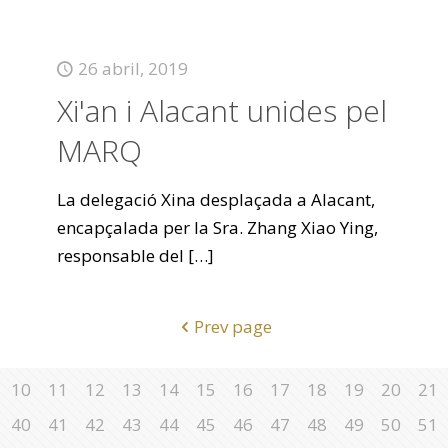
26 abril, 2019
Xi'an i Alacant unides pel
MARQ
La delegació Xina desplaçada a Alacant,
encapçalada per la Sra. Zhang Xiao Ying,
responsable del
[…]
Prev page
10
11
12
13
14
15
16
17
18
19
20
21
40
41
42
43
44
45
46
47
48
49
50
51