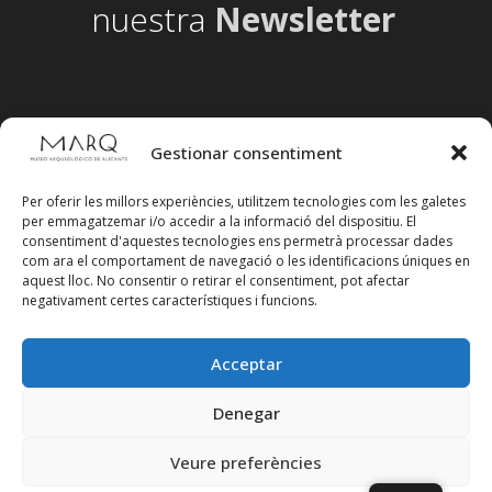
nuestra
Newsletter
Gestionar consentiment
Per oferir les millors experiències, utilitzem tecnologies com les galetes
per emmagatzemar i/o accedir a la informació del dispositiu. El
consentiment d'aquestes tecnologies ens permetrà processar dades
com ara el comportament de navegació o les identificacions úniques en
aquest lloc. No consentir o retirar el consentiment, pot afectar
negativament certes característiques i funcions.
Acceptar
Segueix-nos en xarxes socials
Denegar
Veure preferències