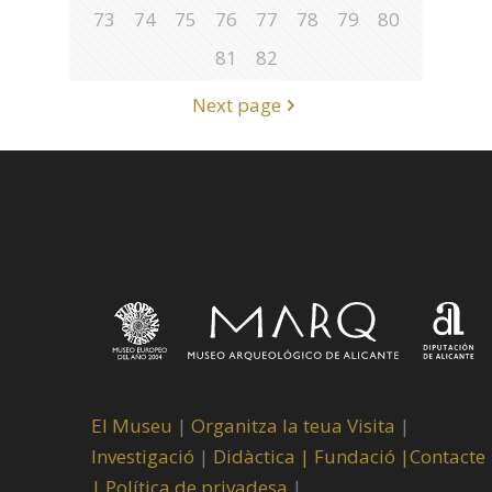
73
74
75
76
77
78
79
80
81
82
Next page
El Museu
|
Organitza la teua Visita
|
Investigació
|
Didàctica |
Fundació |
Contacte
|
Política de privadesa
|