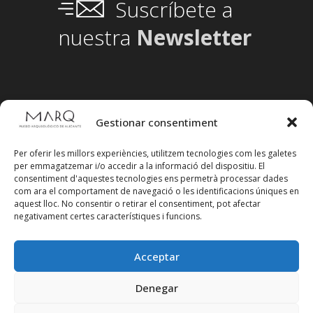
Suscríbete a
nuestra
Newsletter
Gestionar consentiment
Per oferir les millors experiències, utilitzem tecnologies com les galetes
per emmagatzemar i/o accedir a la informació del dispositiu. El
consentiment d'aquestes tecnologies ens permetrà processar dades
com ara el comportament de navegació o les identificacions úniques en
aquest lloc. No consentir o retirar el consentiment, pot afectar
negativament certes característiques i funcions.
Acceptar
Segueix-nos en xarxes socials
Denegar