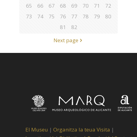
65
66
67
68
69
70
71
72
73
74
75
76
77
78
79
80
81
82
Next page
El Museu
|
Organitza la teua Visita
|