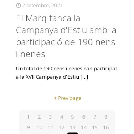
2 setembre, 2021
El Marq tanca la
Campanya d'Estiu amb la
participació de 190 nens
i nenes
Un total de 190 nens i nenes han participat
a la XVII Campanya d'Estiu
[…]
Prev page
1
2
3
4
5
6
7
8
9
10
11
12
13
14
15
16