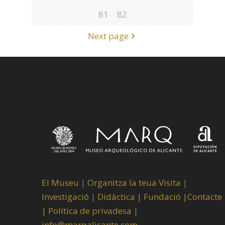
81
82
Next page
El Museu
|
Organitza la teua Visita
|
Investigació
|
Didàctica |
Fundació |
Contacte
|
Política de privadesa
|
info@marqalicante.com