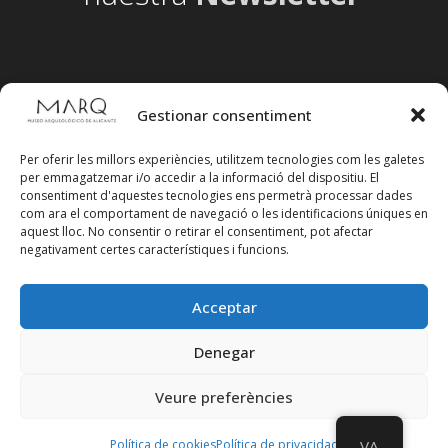
Gestionar consentiment
Per oferir les millors experiències, utilitzem tecnologies com les galetes
per emmagatzemar i/o accedir a la informació del dispositiu. El
consentiment d'aquestes tecnologies ens permetrà processar dades
com ara el comportament de navegació o les identificacions úniques en
aquest lloc. No consentir o retirar el consentiment, pot afectar
negativament certes característiques i funcions.
Acceptar
Segueix-nos en xarxes socials
Denegar
Veure preferències
Política de cookies
Política de privacidad
VA