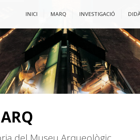
INICI
MARQ
INVESTIGACIÓ
DID
MARQ
stòria del Museu Arqueològic