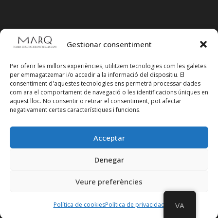
Gestionar consentiment
Per oferir les millors experiències, utilitzem tecnologies com les galetes
per emmagatzemar i/o accedir a la informació del dispositiu. El
consentiment d'aquestes tecnologies ens permetrà processar dades
com ara el comportament de navegació o les identificacions úniques en
aquest lloc. No consentir o retirar el consentiment, pot afectar
negativament certes característiques i funcions.
Acceptar
Segueix-nos en xarxes socials
Denegar
Veure preferències
Política de cookies
Política de privacidad
VA