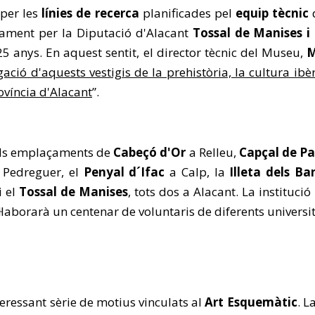
per les
línies de recerca
planificades pel
equip tècnic
d
tament per la Diputació d'Alacant
Tossal de Manises i 
5 anys. En aquest sentit, el director tècnic del Museu,
M
ció d'aquests vestigis de la prehistòria, la cultura i
ovíncia d'Alacant
”.
als emplaçaments de
Cabeçó d'Or
a Relleu,
Capçal de P
Pedreguer, el
Penyal d´Ifac
a Calp, la
Illeta dels Ba
i el
Tossal de Manises
, tots dos a Alacant. La instituci
laborarà un centenar de voluntaris de diferents universit
eressant sèrie de motius vinculats al
Art Esquemàtic
. L