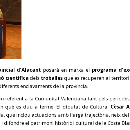
incial d'Alacant
posarà en marxa el
programa d'ex
ó científica
dels
troballes
que es recuperen al territor
iferents enclavaments de la província.
n referent a la Comunitat Valenciana tant pels períodes
l en què es duu a terme. El diputat de Cultura,
Cèsar A
a, que inclou actuacions amb llarga trajectòria, neix del
 difondre el patrimoni històric i cultural de la Costa Bl