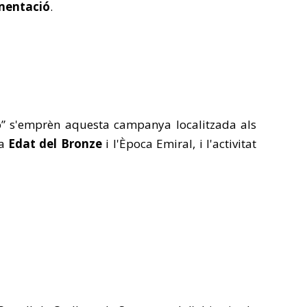
umentació
.
pó” s'emprèn aquesta campanya localitzada als
la
Edat del Bronze
i l'Època Emiral, i l'activitat