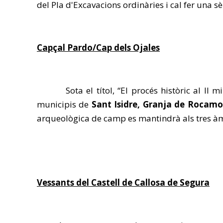
del Pla d'Excavacions ordinàries i cal fer una sè
Capçal Pardo/Cap dels Ojales
Sota el títol, “El procés històric al II mil
municipis de
Sant Isidre, Granja de Rocamo
arqueològica de camp es mantindrà als tres àm
Vessants del Castell de Callosa de Segura