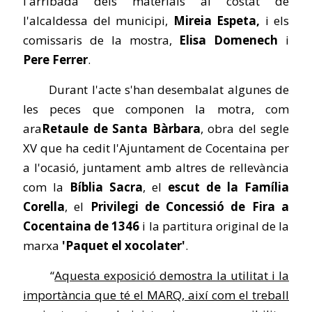
l'arribada dels materials al costat de
l'alcaldessa del municipi,
Mireia Espeta,
i els
comissaris de la mostra,
Elisa Domenech
i
Pere Ferrer
.
Durant l'acte s'han desembalat algunes de
les peces que componen la motra, com
ara
Retaule de Santa Bàrbara
, obra del segle
XV que ha cedit l'Ajuntament de Cocentaina per
a l'ocasió, juntament amb altres de rellevància
com la
Bíblia Sacra
, el
escut de la Família
Corella
, el
Privilegi de Concessió de Fira a
Cocentaina de 1346
i la partitura original de la
marxa
'Paquet el xocolater'
.
“
Aquesta exposició demostra la utilitat i la
importància que té el MARQ, així com el treball