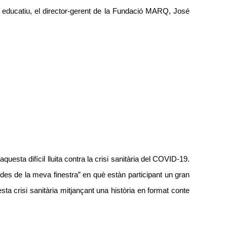
o
educatiu, el director-gerent de la Fundació MARQ
, Jos
é
aquesta difícil lluita contra la crisi sanitària del COVID-19.
des de la meva finestra” en què està
n participant un gran
sta crisi sanitària mitjançant una història en format conte