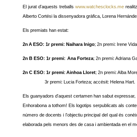
El jurat d'aquests treballs
www.watchesclocks.me
realit
Alberto
Cort
é
si la disseny
adora
gràfica, Lorena Herná
nde
Els premiats han estat:
2n A ESO: 1r
premi: Naihara I
nigo
; 2n
premi: Irene Vida
2n B ESO: 1r
premi:
Ana Forteza
; 2n
premi: Adriana Ga
2n C ESO: 1r premi: Ainhoa Lloret
; 2n premi: Alba Mor
3r premi: Lucia Forteza;
acc
é
sit: Helena Hart
.
Els guanyadors d'aquest certamen han sabut expressar, 
Enhorabona a tothom! Els
logotips ser
publicats als cont
n
úmero de docents i l'objectiu principal del qual és conè
elaborada pels menors des de casa i ambientada en el mo