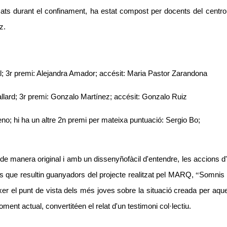
zats durant el confinament, ha estat compost per docents del c
entr
z.
l
; 3r premi: Alejandra Amador;
acc
é
sit: Mar
ia Pastor Zarandona
ll
ard; 3r
premi: Gonzalo Mart
ínez;
acc
é
sit:
Gonzalo Ruiz
eno; hi ha un altre 2n premi per mateixa puntuació
: Sergio Bo
;
de manera original i amb
un disseny
ñ
of
à
cil d'entendre
, les accions d'
es que resultin guanyadors del projecte realitzat pel MARQ,
“
Somnis 
ixer el punt de vista dels més joves sobre la situació creada per aque
ment actual, convertit
é
en el relat d'un testimoni col·lectiu.