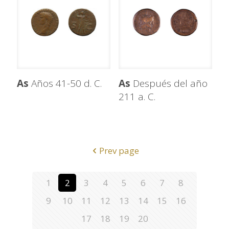
As
Años 41-50 d. C.
As
Después del año
211 a. C.
Prev page
1
2
3
4
5
6
7
8
9
10
11
12
13
14
15
16
17
18
19
20