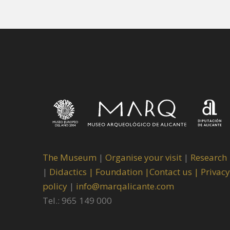
The Museum
|
Organise your visit
|
Research
|
Didactics |
Foundation |
Contact us |
Privacy
policy
|
info@marqalicante.com
Tel.: 965 149 000