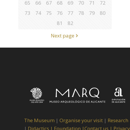
65
66
67
68
69
70
71
72
73
74
75
76
77
78
79
80
81
82
Next page
The Museum
|
Organise your visit
|
Research
|
Didactics |
Foundation |
Contact us |
Privacy