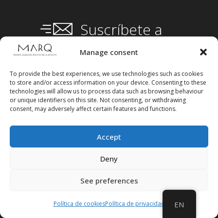
Suscríbete a
nuestra
Newsletter
Manage consent
To provide the best experiences, we use technologies such as cookies
to store and/or access information on your device. Consenting to these
technologies will allow us to process data such as browsing behaviour
or unique identifiers on this site. Not consenting, or withdrawing
consent, may adversely affect certain features and functions.
Accept
Deny
See preferences
Política de cookies
Política de privacidad
EN