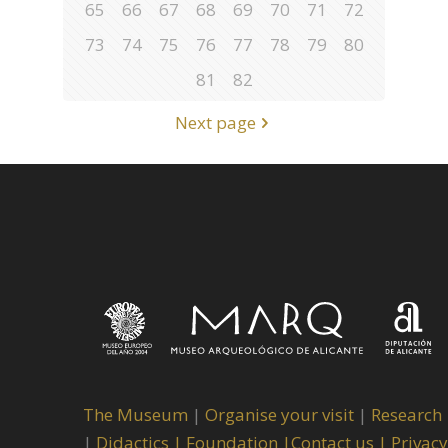
65
66
67
68
69
70
71
72
73
74
75
76
77
78
79
80
81
82
Next page
The Museum
|
Organise your visit
|
Research
|
Didactics |
Foundation |
Contact us |
Privacy