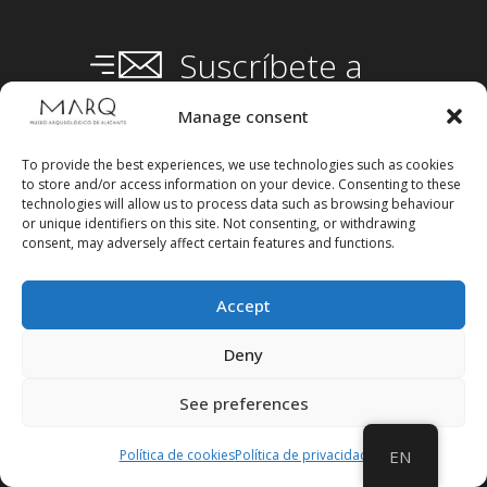
Suscríbete a
nuestra
Newsletter
Manage consent
To provide the best experiences, we use technologies such as cookies
to store and/or access information on your device. Consenting to these
technologies will allow us to process data such as browsing behaviour
or unique identifiers on this site. Not consenting, or withdrawing
consent, may adversely affect certain features and functions.
Accept
Deny
See preferences
Política de cookies
Política de privacidad
EN