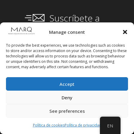
Suscríbete a
nuestra
Newsletter
Manage consent
To provide the best experiences, we use technologies such as cookies
to store and/or access information on your device. Consenting to these
technologies will allow us to process data such as browsing behaviour
or unique identifiers on this site. Not consenting, or withdrawing
consent, may adversely affect certain features and functions.
Accept
Deny
See preferences
Política de cookies
Política de privacidad
EN