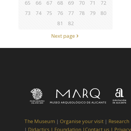
65
66
67
68
69
70
71
72
73
74
75
76
77
78
79
80
81
82
Next page
The Museum
|
Organise your visit
|
Research
|
Didactics |
Foundation |
Contact us |
Privacy