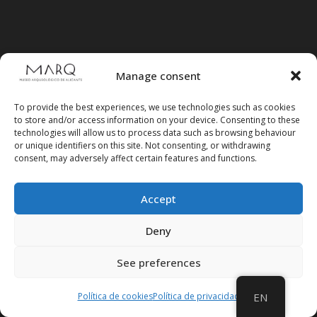
CV MARQ Foundation
Manage consent
>> CONTRACTOR'S PROFILE
>> ELECTRONIC HEADQUARTERS
To provide the best experiences, we use technologies such as cookies
FOUNDATION>
to store and/or access information on your device. Consenting to these
technologies will allow us to process data such as browsing behaviour
or unique identifiers on this site. Not consenting, or withdrawing
consent, may adversely affect certain features and functions.
Archaeological Museum (Alicante
Provincial Council)
Accept
>> ELECTRONIC SEAT OF THE PROVINCIAL
GOVERNMENT
Deny
See preferences
Suscríbete a
Política de cookies
Política de privacidad
EN