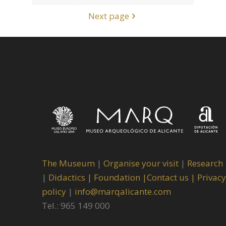
Next page
The Museum
|
Organise your visit
|
Research
|
Didactics |
Foundation |
Contact us |
Privacy
policy
|
info@marqalicante.com
Tel.: 965 149 000